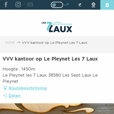
ALLER
--°
Page D’accueil Actuelle H
Page D’accueil Actuelle Hiver : Pas
AU
CONTENU
PRINCIPAL
HOME
VVV kantoor op Le Pleynet Les 7 Laux
VVV kantoor op Le Pleynet Les 7 Laux
Hoogte : 1450m
Le Pleynet les 7 Laux, 38580 Les Sept Laux Le
Pleynet
Routebeschrijving
Delen