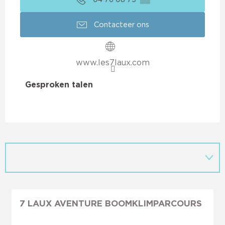
Contacteer ons
www.les7laux.com
Gesproken talen
Gesproken talen
7 LAUX AVENTURE BOOMKLIMPARCOURS