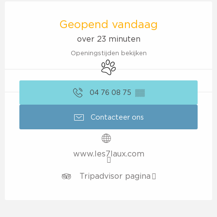
Openingstijden en contactgegevens
Geopend vandaag
over 23 minuten
Openingstijden bekijken
Dieren toegelaten
04 76 08 75
▒▒
Contacteer ons
www.les7laux.com
Tripadvisor pagina