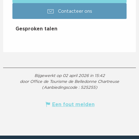
Contacteer ons
Gesproken talen
Gesproken talen
Bijgewerkt op 02 april 2026 in 15:42
door Office de Tourisme de Belledonne Chartreuse
(Aanbiedingscode :
525255
)
Een fout melden