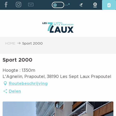
ALLER
--°
Page D’accueil Actuelle H
Page D’accueil Actuelle Hiver : Pas
AU
CONTENU
PRINCIPAL
HOME
Sport 2000
Sport 2000
Hoogte : 1350m
L'Agnelin, Prapoutel, 38190 Les Sept Laux Prapoutel
Routebeschrijving
Delen