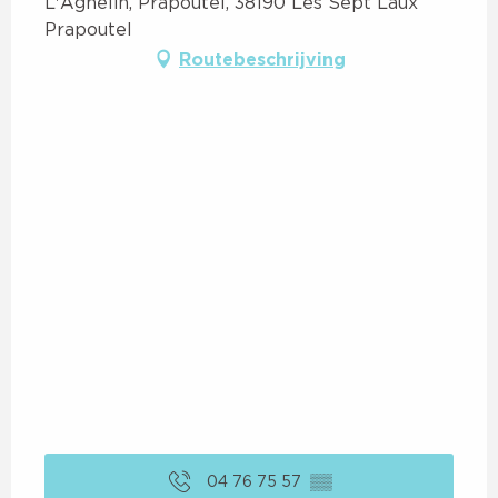
L'Agnelin, Prapoutel, 38190 Les Sept Laux
Prapoutel
Routebeschrijving
04 76 75 57
▒▒