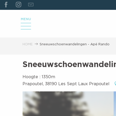
ALLER
AU
CONTENU
MENU
PRINCIPAL
HOME
Sneeuwschoenwandelingen - Apé Rando
Sneeuwschoenwandeli
Hoogte : 1350m
Prapoutel, 38190 Les Sept Laux Prapoutel