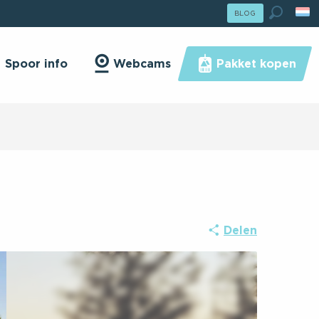
lle Hiver : Passer En Mode Été
BLOG
ser En Mode Été
Zoek o
Spoor info
Webcams
Pakket kopen
Delen