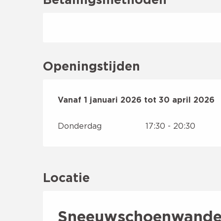
Openingstijden
Vanaf
Vanaf
1 januari 2026
1 januari 2026
tot
tot
30 april 2026
30 april 2026
Donderdag
17:30 - 20:30
Locatie
Sneeuwschoenwandel