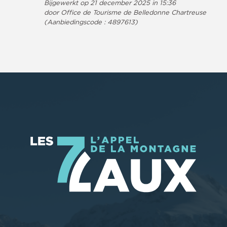
Bijgewerkt op 21 december 2025 in 15:36
door Office de Tourisme de Belledonne Chartreuse
(Aanbiedingscode :
4897613
)