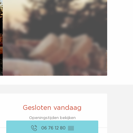
Openingstijden en co
Gesloten vandaag
Openingstijden bekijken
06 76 12 80
▒▒