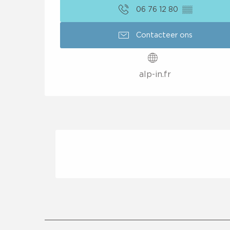
06 76 12 80
▒▒
Contacteer ons
alp-in.fr