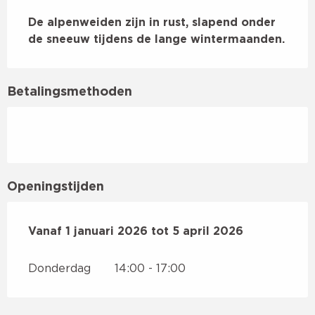
Beschrijving
De alpenweiden zijn in rust, slapend onder 
de sneeuw tijdens de lange wintermaanden.
Betalingsmethoden
Openingstijden
Vanaf
Vanaf
1 januari 2026
1 januari 2026
tot
tot
5 april 2026
5 april 2026
Donderdag
14:00 - 17:00