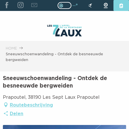
ALLER
--°
Page D’accueil Actuelle H
Page D’accueil Actuelle Hiver : Pas
AU
CONTENU
PRINCIPAL
HOME
Sneeuwschoenwandeling - Ontdek de besneeuwde
bergweiden
Sneeuwschoenwandeling - Ontdek de
besneeuwde bergweiden
Prapoutel, 38190 Les Sept Laux Prapoutel
Routebeschrijving
Delen