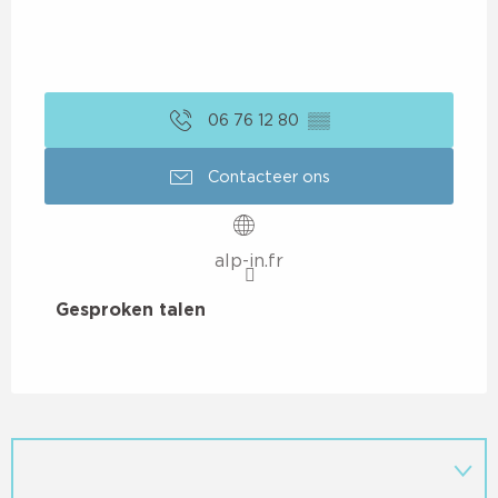
06 76 12 80
▒▒
Contacteer ons
alp-in.fr
Gesproken talen
Gesproken talen