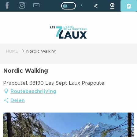
ALLER
--°
Page D’accueil Actuelle H
Page D’accueil Actuelle Hiver : Pas
AU
CONTENU
PRINCIPAL
HOME
Nordic Walking
Nordic Walking
Prapoutel, 38190 Les Sept Laux Prapoutel
Routebeschrijving
Delen