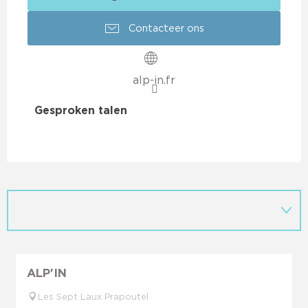
Contacteer ons
alp-in.fr
Gesproken talen
Gesproken talen
ALP'IN
Les Sept Laux Prapoutel