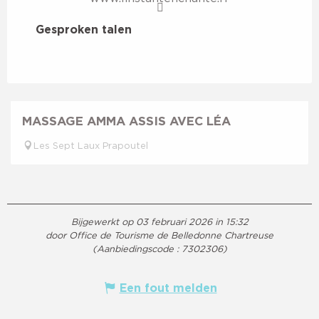
Gesproken talen
Gesproken talen
MASSAGE AMMA ASSIS AVEC LÉA
Les Sept Laux Prapoutel
Bijgewerkt op 03 februari 2026 in 15:32
door Office de Tourisme de Belledonne Chartreuse
(Aanbiedingscode :
7302306
)
Een fout melden