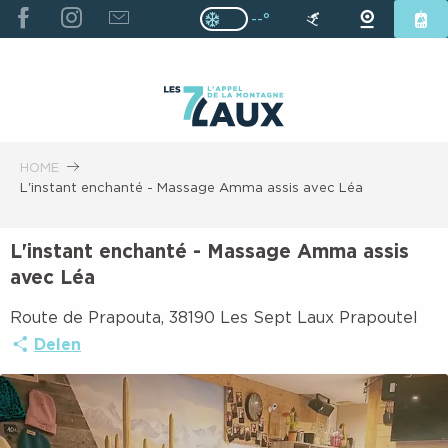
ALLER
--°
Page D’accueil Actuelle H
Page D’accueil Actuelle Hiver : Pas
AU
CONTENU
PRINCIPAL
HOME
L'instant enchanté - Massage Amma assis avec Léa
L'instant enchanté - Massage Amma assis
avec Léa
Route de Prapouta, 38190 Les Sept Laux Prapoutel
Delen