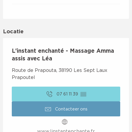
Locatie
L'instant enchanté - Massage Amma
assis avec Léa
Route de Prapouta, 38190 Les Sept Laux
Prapoutel
07 61 11 39
▒▒
Contacteer ons
www.linstantenchante.fr