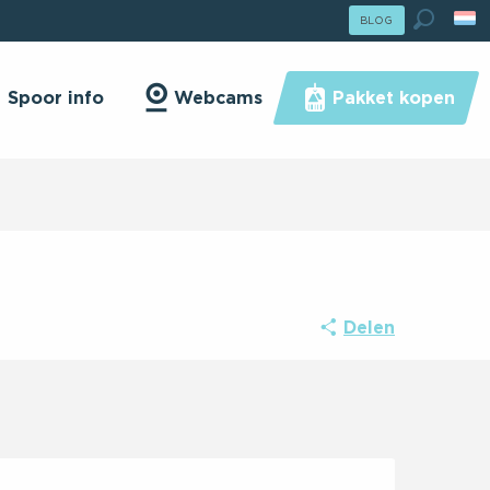
lle Hiver : Passer En Mode Été
BLOG
ser En Mode Été
Zoek o
Spoor info
Webcams
Pakket kopen
Delen