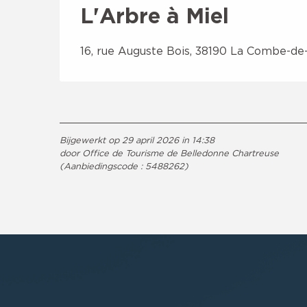
L'Arbre à Miel
16, rue Auguste Bois, 38190 La Combe-de
Bijgewerkt op 29 april 2026 in 14:38
door Office de Tourisme de Belledonne Chartreuse
(Aanbiedingscode :
5488262
)