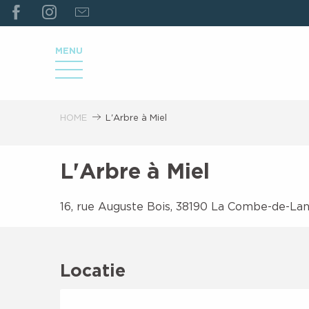
ALLER
AU
CONTENU
MENU
PRINCIPAL
HOME
L'Arbre à Miel
L'Arbre à Miel
16, rue Auguste Bois, 38190 La Combe-de-La
Locatie