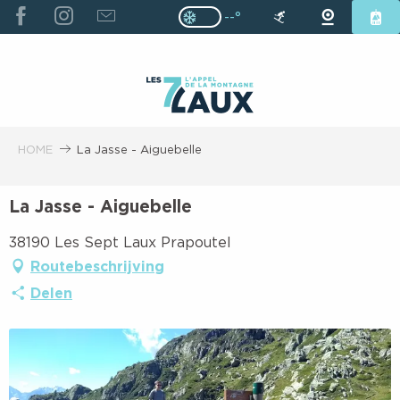
ALLER
--°
Page D’accueil Actuelle H
Page D’accueil Actuelle Hiver : Pas
AU
CONTENU
PRINCIPAL
HOME
La Jasse - Aiguebelle
La Jasse - Aiguebelle
38190 Les Sept Laux Prapoutel
Routebeschrijving
Delen