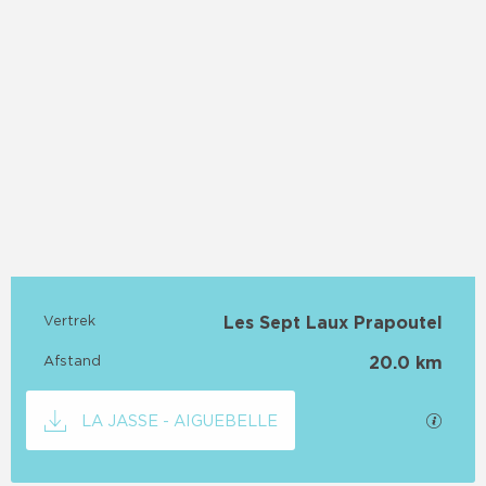
Praktische informatie
Vertrek
Les Sept Laux Prapoutel
Afstand
20.0 km
Documentatie
Met G
LA JASSE - AIGUEBELLE