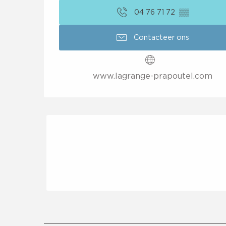
04 76 71 72
▒▒
Contacteer ons
www.lagrange-prapoutel.com