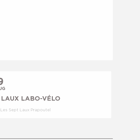
9
UG
 LAUX LABO-VÉLO
Les Sept Laux Prapoutel