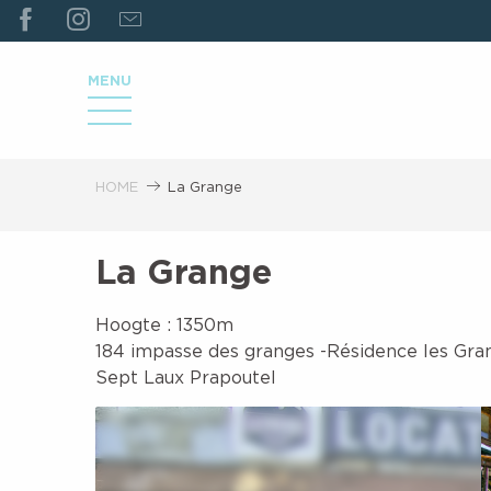
ALLER
AU
CONTENU
MENU
PRINCIPAL
HOME
La Grange
La Grange
Hoogte : 1350m
184 impasse des granges -Résidence les Gran
Sept Laux Prapoutel