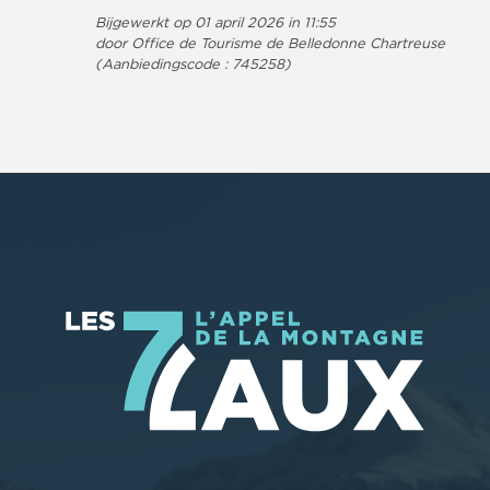
Bijgewerkt op 01 april 2026 in 11:55
door Office de Tourisme de Belledonne Chartreuse
(Aanbiedingscode :
745258
)