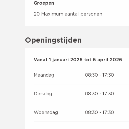
Groepen
Groepen
20 Maximum aantal personen
Openingstijden
Vanaf
Vanaf
1 januari 2026
1 januari 2026
tot
tot
6 april 2026
6 april 2026
Maandag
08:30 - 17:30
Dinsdag
08:30 - 17:30
Woensdag
08:30 - 17:30