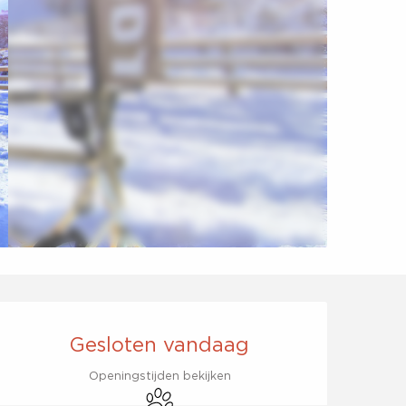
Openingstijden en co
Gesloten vandaag
Openingstijden bekijken
Dieren toegelaten