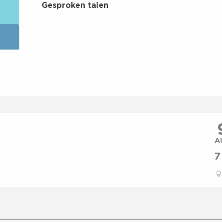
Gesproken talen
Gesproken talen
A
7