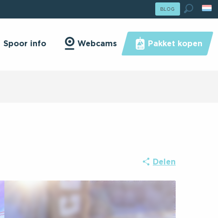
lle Hiver : Passer En Mode Été
BLOG
ser En Mode Été
Zoek o
Spoor info
Webcams
Pakket kopen
Delen