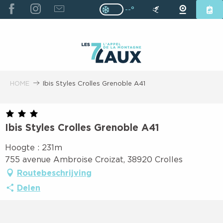
ALLER
--°
Page D’accueil Actuelle H
Page D’accueil Actuelle Hiver : Pas
AU
CONTENU
PRINCIPAL
HOME
Ibis Styles Crolles Grenoble A41
Ibis Styles Crolles Grenoble A41
Hoogte : 231m
755 avenue Ambroise Croizat, 38920 Crolles
Routebeschrijving
Delen