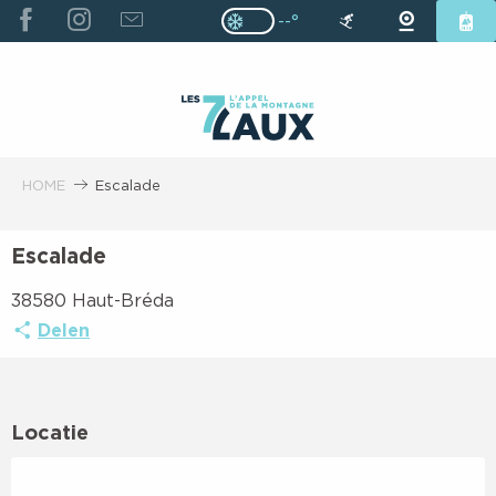
ALLER
--°
Page D’accueil Actuelle H
Page D’accueil Actuelle Hiver : Pas
AU
CONTENU
PRINCIPAL
HOME
Escalade
Escalade
38580 Haut-Bréda
Delen
Locatie