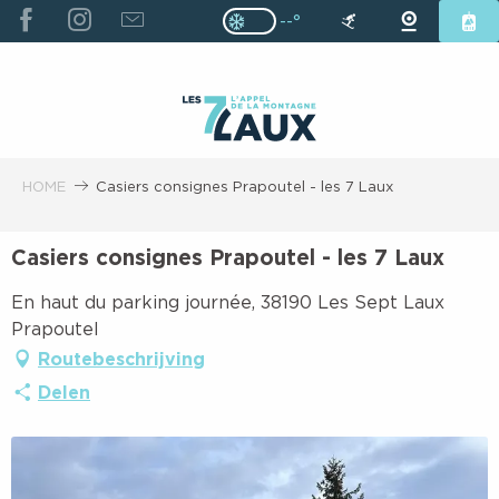
ALLER
--°
Page D’accueil Actuelle H
Page D’accueil Actuelle Hiver : Pas
AU
CONTENU
PRINCIPAL
HOME
Casiers consignes Prapoutel - les 7 Laux
Casiers consignes Prapoutel - les 7 Laux
En haut du parking journée, 38190 Les Sept Laux
Prapoutel
Routebeschrijving
Delen