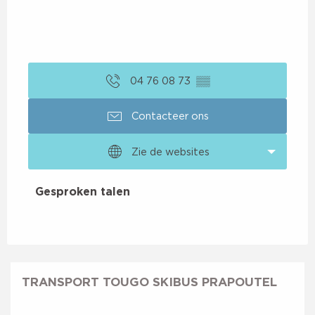
04 76 08 73
▒▒
Contacteer ons
Zie de websites
Gesproken talen
Gesproken talen
TRANSPORT TOUGO SKIBUS PRAPOUTEL