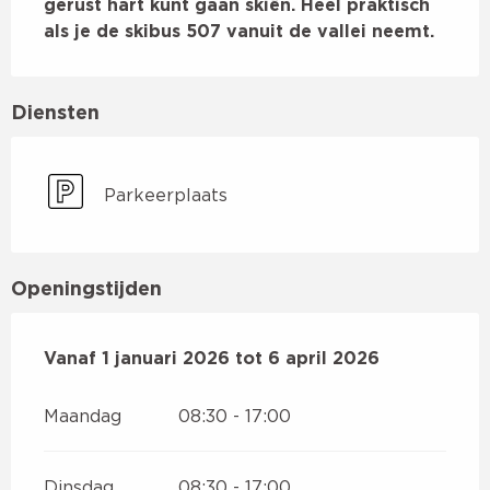
gerust hart kunt gaan skiën. Heel praktisch 
als je de skibus 507 vanuit de vallei neemt.
Diensten
Parkeerplaats
Openingstijden
Vanaf
Vanaf
1 januari 2026
1 januari 2026
tot
tot
6 april 2026
6 april 2026
Maandag
08:30 - 17:00
Dinsdag
08:30 - 17:00