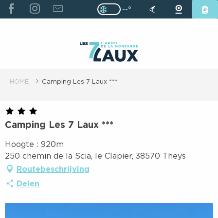
ALLER
--°
Page D’accueil Actuelle H
Page D’accueil Actuelle Hiver : Pas
AU
CONTENU
PRINCIPAL
HOME
Camping Les 7 Laux ***
Camping Les 7 Laux ***
Hoogte : 920m
250 chemin de la Scia, le Clapier, 38570 Theys
Routebeschrijving
Delen