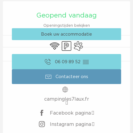
Openingstijden en contactgegevens
Geopend vandaag
Openingstijden bekijken
Boek uw accommodatie
Wifi
Parkeerplaats
Dieren toegelaten
06 09 89 52
▒▒
Contacteer ons
campingles7laux.fr
Facebook pagina
Instagram pagina