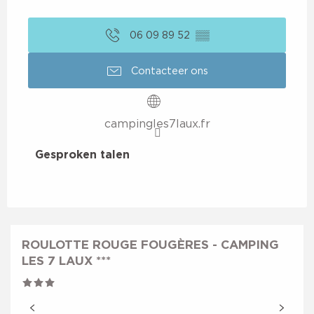
06 09 89 52
▒▒
Contacteer ons
campingles7laux.fr
Gesproken talen
Gesproken talen
ROULOTTE ROUGE FOUGÈRES - CAMPING
LES 7 LAUX ***