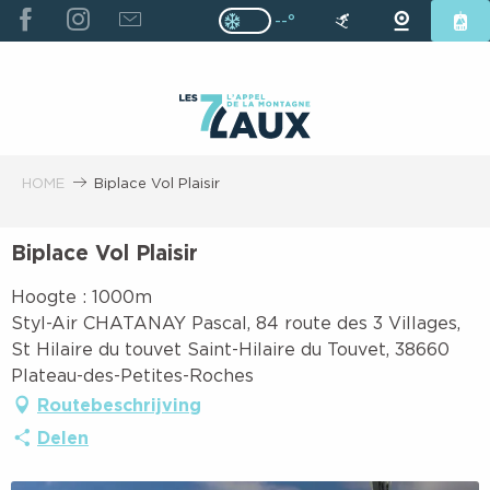
ALLER
--°
Page D’accueil Actuelle H
Page D’accueil Actuelle Hiver : Pas
AU
CONTENU
PRINCIPAL
HOME
Biplace Vol Plaisir
Biplace Vol Plaisir
Hoogte : 1000m
Styl-Air CHATANAY Pascal, 84 route des 3 Villages,
St Hilaire du touvet Saint-Hilaire du Touvet, 38660
Plateau-des-Petites-Roches
Routebeschrijving
Delen