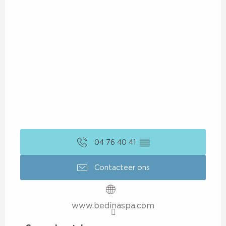
04 76 40 41
▒▒
Contacteer ons
www.bedinaspa.com