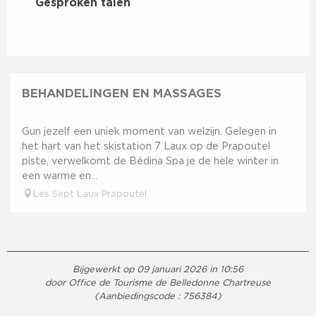
Gesproken talen
Gesproken talen
BEHANDELINGEN EN MASSAGES
Gun jezelf een uniek moment van welzijn. Gelegen in
het hart van het skistation 7 Laux op de Prapoutel
piste, verwelkomt de Bédina Spa je de hele winter in
een warme en...
Les Sept Laux Prapoutel
Bijgewerkt op 09 januari 2026 in 10:56
door Office de Tourisme de Belledonne Chartreuse
(Aanbiedingscode :
756384
)