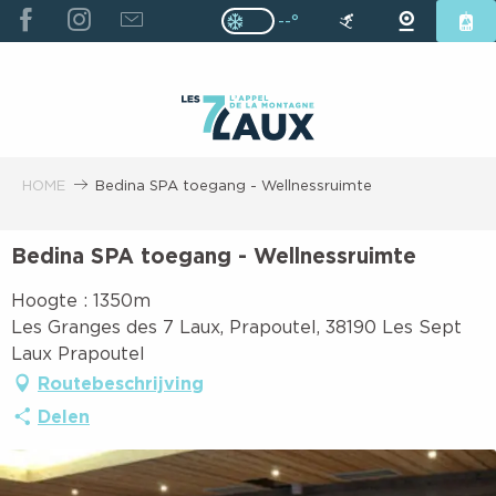
ALLER
--°
Page D’accueil Actuelle H
Page D’accueil Actuelle Hiver : Pas
AU
CONTENU
PRINCIPAL
HOME
Bedina SPA toegang - Wellnessruimte
Bedina SPA toegang - Wellnessruimte
Hoogte : 1350m
Les Granges des 7 Laux, Prapoutel, 38190 Les Sept
Laux Prapoutel
Routebeschrijving
Delen