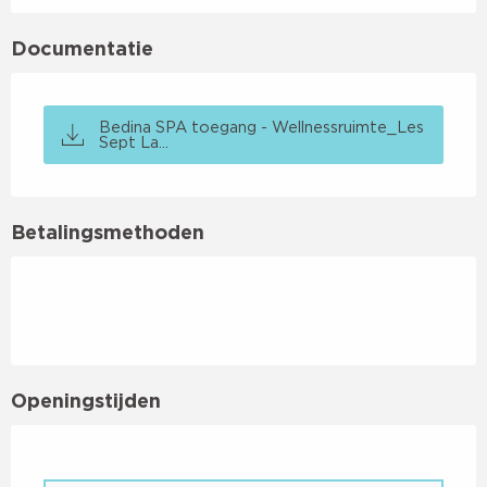
Documentatie
Bedina SPA toegang - Wellnessruimte_Les
Sept La...
Betalingsmethoden
Openingstijden