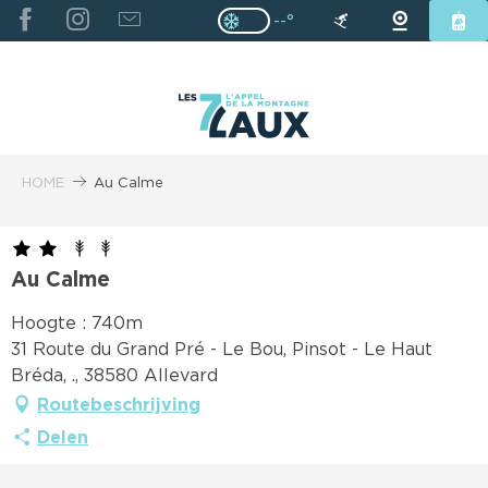
ALLER
--°
Page D’accueil Actuelle H
Page D’accueil Actuelle Hiver : Pas
AU
CONTENU
PRINCIPAL
HOME
Au Calme
Au Calme
Hoogte : 740m
31 Route du Grand Pré - Le Bou, Pinsot - Le Haut
Bréda, ., 38580 Allevard
Routebeschrijving
Delen