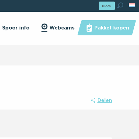
lle Hiver : Passer En Mode Été
BLOG
ser En Mode Été
Zoek o
Spoor info
Webcams
Pakket kopen
Delen