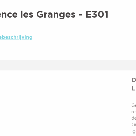
nce les Granges - E301
ebeschrijving
D
L
G
re
de
te