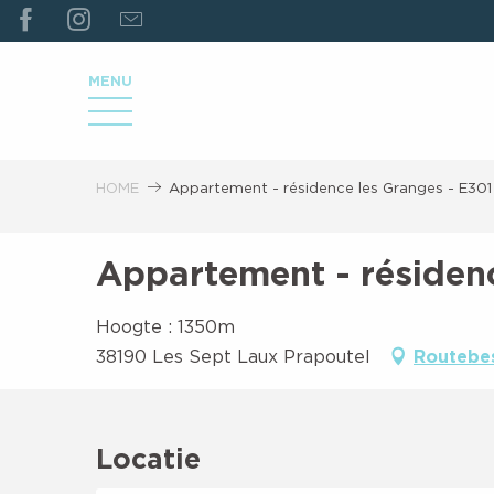
ALLER
AU
CONTENU
MENU
PRINCIPAL
HOME
Appartement - résidence les Granges - E301
Appartement - résidenc
Hoogte : 1350m
38190 Les Sept Laux Prapoutel
Routebes
Locatie