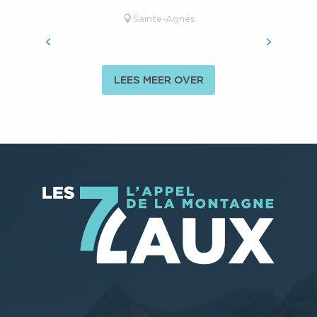
ACTIVITEITEN
Sainte-Agnès
LEES MEER OVER