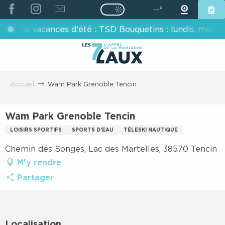
ALLER
--°
Page D’accueil Actuelle É
Page D’accueil Actuelle Été : Passe
AU
èges vacances d'été : TSD Bouquetins : lundis, mercredis
CONTENU
PRINCIPAL
Accueil
Wam Park Grenoble Tencin
Wam Park Grenoble Tencin
LOISIRS SPORTIFS
SPORTS D'EAU
TÉLESKI NAUTIQUE
Chemin des Songes, Lac des Martelles, 38570 Tencin
M'y rendre
Partager
Localisation