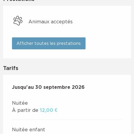
Animaux acceptés
Afficher toutes les prestations
Tarifs
Du
Jusqu'au
1 juin 2026
30 septembre 2026
au
30 septembre 2026
Nuitée
À partir de
12,00 €
Nuitée enfant