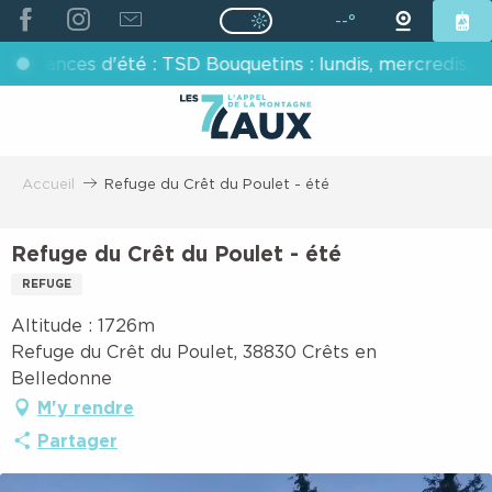
ALLER
--°
Page D’accueil Actuelle É
Page D’accueil Actuelle Été : Passe
AU
s d'été : TSD Bouquetins : lundis, mercredis, vendredis
CONTENU
PRINCIPAL
Accueil
Refuge du Crêt du Poulet - été
Refuge du Crêt du Poulet - été
REFUGE
Altitude : 1726m
Refuge du Crêt du Poulet, 38830 Crêts en
Belledonne
M'y rendre
Partager