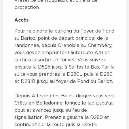
Présence de troupeaux et chiens de
protection
Accès
Accès
Pour rejoindre le parking du Foyer de Fond
su Barioz, point de départ principal de la
randonnée, depuis Grenoble ou Chambéry,
vous devez emprunter l'autoroute A41 et
sortir à la sortie Le Touvet. Vous suivrez
ensuite la D525 jusqu'à Sailles le Bas. Par la
suite vous prendrez la D280L puis la D280
et D281B jusqu'au foyer de Fond du Barioz.
Depuis Allevard-les-Bains, dirigez vous vers
Crêts-en-Belledonne, longez le lac jusqu'au
bout et avancez jusqu'au feu de
signalisation. Prenez à gauche la D280 et
continuez sur la route puis la D281B