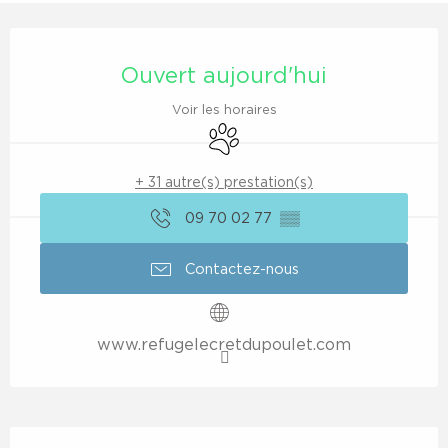
Ouverture et coordonnées
Ouvert aujourd'hui
Voir les horaires
Animaux acceptés
+ 31 autre(s) prestation(s)
09 70 02 77
▒▒
Contactez-nous
www.refugelecretdupoulet.com
Description