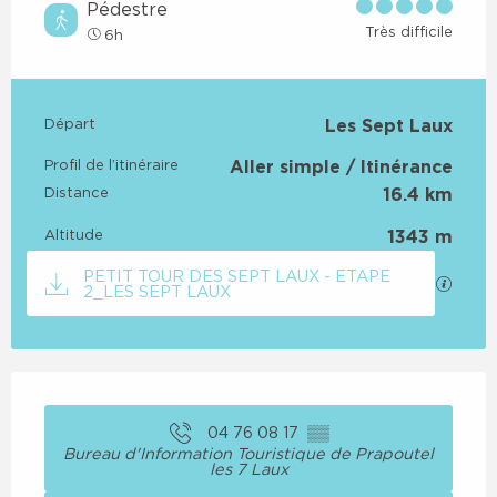
Pédestre
Très difficile
6h
Informations pratiques
Départ
Les Sept Laux
Profil de l’itinéraire
Aller simple / Itinérance
Distance
16.4 km
Altitude
1343 m
Documentation
PETIT TOUR DES SEPT LAUX - ETAPE
SECTI
2_LES SEPT LAUX
Ouverture et coordonnées
04 76 08 17
▒▒
Bureau d'Information Touristique de Prapoutel
les 7 Laux