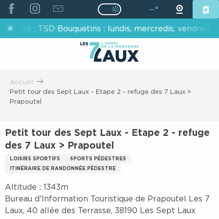
ALLER
--°
Page D’accueil Actuelle É
Page D’accueil Actuelle Été : Passe
AU
 : TSD Bouquetins : lundis, mercredis, vendredis - TSD C
CONTENU
PRINCIPAL
Accueil
Petit tour des Sept Laux - Etape 2 - refuge des 7 Laux >
Prapoutel
Petit tour des Sept Laux - Etape 2 - refuge
des 7 Laux > Prapoutel
LOISIRS SPORTIFS
SPORTS PÉDESTRES
ITINÉRAIRE DE RANDONNÉE PÉDESTRE
Altitude : 1343m
Bureau d'Information Touristique de Prapoutel Les 7
Laux, 40 allée des Terrasse, 38190 Les Sept Laux