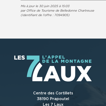
Mis à jour le 30 juin 2025 à 15:03
par Office de Tourisme de Belledonne Chartreuse
(Identifiant de l'offre :
7094905
)
Centre des Cortillets
38190 Prapoutel
Les 7 Laux