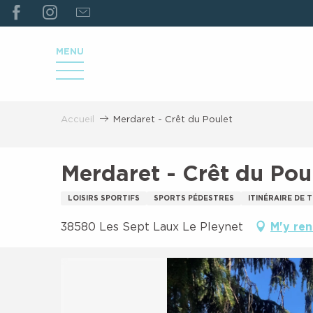
ALLER
AU
CONTENU
MENU
PRINCIPAL
Accueil
Merdaret - Crêt du Poulet
Merdaret - Crêt du Pou
LOISIRS SPORTIFS
SPORTS PÉDESTRES
ITINÉRAIRE DE 
38580 Les Sept Laux Le Pleynet
M'y re