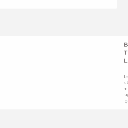
B
T
L
Le
si
m
lu