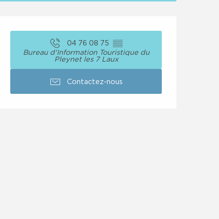
Ouverture et coordon
04 76 08 75
▒▒
Bureau d'Information Touristique du
Pleynet les 7 Laux
Contactez-nous