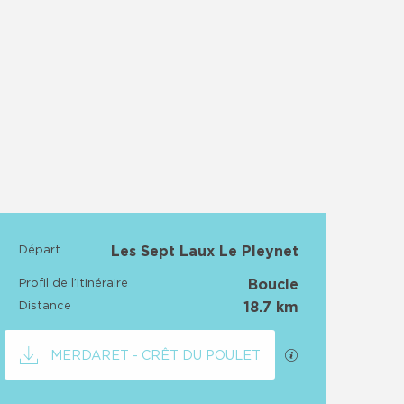
Départ
Les Sept Laux Le Pleynet
Informations pratiq
Profil de l’itinéraire
Boucle
Distance
18.7 km
Documentation
SECTIONS.TOU
MERDARET - CRÊT DU POULET