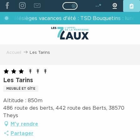
ALLER
--°
Page D’accueil Actuelle É
Page D’accueil Actuelle Été : Passe
AU
 télésièges vacances d'été : TSD Bouquetins : lundis, me
CONTENU
PRINCIPAL
Accueil
Les Tarins
Les Tarins
MEUBLÉ ET GÎTE
Altitude : 850m
486 route des berts, 442 route des Berts, 38570
Theys
M'y rendre
Partager