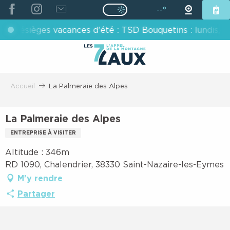
ALLER
--°
Page D’accueil Actuelle É
Page D’accueil Actuelle Été : Passe
AU
lésièges vacances d'été : TSD Bouquetins : lundis, merc
CONTENU
PRINCIPAL
Accueil
La Palmeraie des Alpes
La Palmeraie des Alpes
ENTREPRISE À VISITER
Altitude : 346m
RD 1090, Chalendrier, 38330 Saint-Nazaire-les-Eymes
M'y rendre
Partager