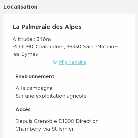
Localisation
La Palmeraie des Alpes
Altitude : 346m
RD 1090, Chalendrier, 38330 Saint-Nazaire-
les-Eymes
M'y rendre
Environnement
Environnement
A la campagne
Sur une exploitation agricole
Accès
Accès
Depuis Grenoble D1090 Direction
Chambéry, via St Ismier.