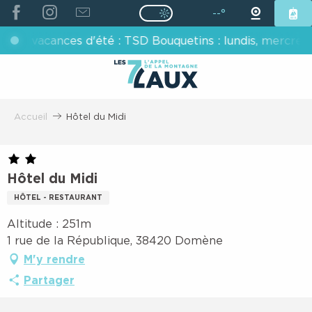
ALLER
--°
Page D’accueil Actuelle É
Page D’accueil Actuelle Été : Passe
AU
s vacances d'été : TSD Bouquetins : lundis, mercredis, v
CONTENU
PRINCIPAL
Accueil
Hôtel du Midi
Hôtel du Midi
HÔTEL - RESTAURANT
Altitude : 251m
1 rue de la République, 38420 Domène
M'y rendre
Partager