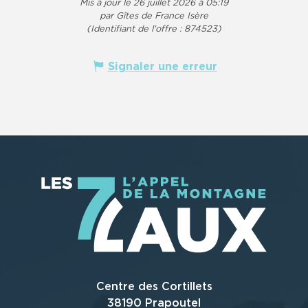
Mis à jour le 26 juillet 2026 à 05:19
par Gîtes de France Isère
(Identifiant de l'offre :
874523
)
Signaler une erreur
Centre des Cortillets
38190 Prapoutel