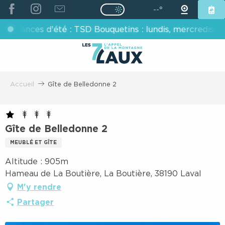
ALLER
--°
Page D’accueil Actuelle É
Page D’accueil Actuelle Été : Passe
AU
es d'été : TSD Bouquetins : lundis, mercredis, vendredis
CONTENU
PRINCIPAL
Accueil
Gîte de Belledonne 2
Gîte de Belledonne 2
MEUBLÉ ET GÎTE
Altitude : 905m
Hameau de La Boutière, La Boutière, 38190 Laval
M'y rendre
Partager