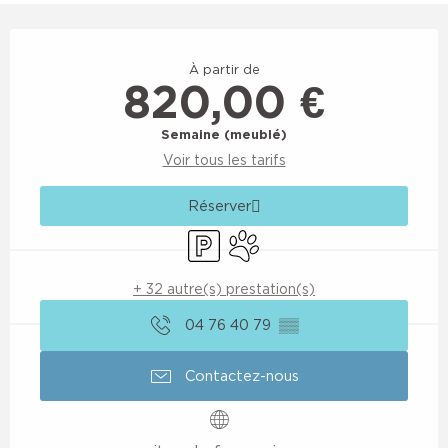
Ouverture et coordonnées
À partir de
820,00 €
Semaine (meublé)
Voir tous les tarifs
Réserver
Parking
Animaux acceptés
+ 32 autre(s) prestation(s)
04 76 40 79
▒▒
Contactez-nous