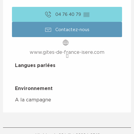
04 76 40 79
▒▒
Contactez-nous
www.gites-de-france-isere.com
Langues parlées
Langues parlées
Environnement
Environnement
A la campagne