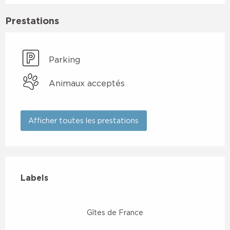
Prestations
Parking
Animaux acceptés
Afficher toutes les prestations
Offres de prestations
Labels
Labels
Gîtes de France