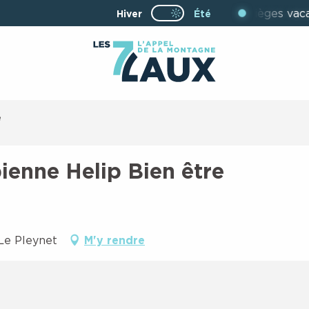
Ouverture des télésièges vacances d'
Hiver
Page D’accueil Actuell
Été
Page D’accueil Actuelle Été : Passe
e
ienne Helip Bien être
Le Pleynet
M'y rendre