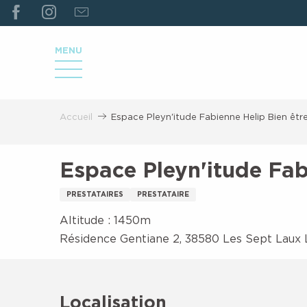
ALLER
AU
CONTENU
MENU
PRINCIPAL
Accueil
Espace Pleyn'itude Fabienne Helip Bien êtr
Espace Pleyn'itude Fab
PRESTATAIRES
PRESTATAIRE
Altitude : 1450m
Résidence Gentiane 2, 38580 Les Sept Laux 
Localisation