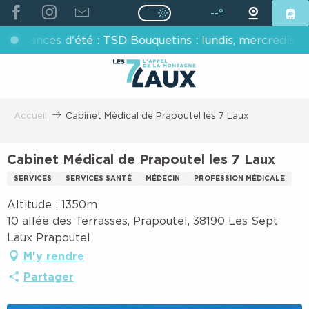
ALLER
--°
Page D’accueil Actuelle É
Page D’accueil Actuelle Été : Passe
AU
ces d'été : TSD Bouquetins : lundis, mercredis, vendred
CONTENU
PRINCIPAL
Accueil
Cabinet Médical de Prapoutel les 7 Laux
Cabinet Médical de Prapoutel les 7 Laux
SERVICES
SERVICES SANTÉ
MÉDECIN
PROFESSION MÉDICALE
Altitude : 1350m
10 allée des Terrasses, Prapoutel, 38190 Les Sept
Laux Prapoutel
M'y rendre
Partager