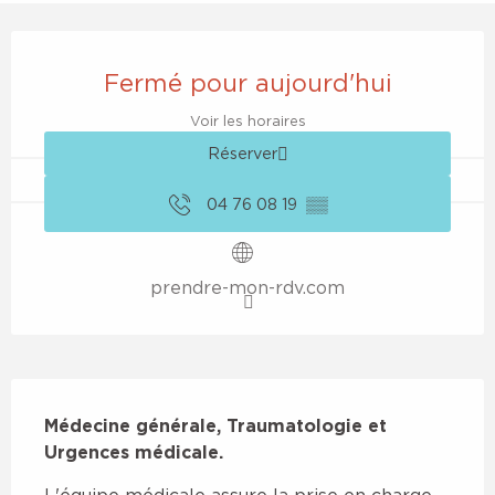
Ouverture et coordonnées
Fermé pour aujourd'hui
Voir les horaires
Réserver
04 76 08 19
▒▒
prendre-mon-rdv.com
Description
Médecine générale, Traumatologie et 
Urgences médicale.
L'équipe médicale assure la prise en charge 