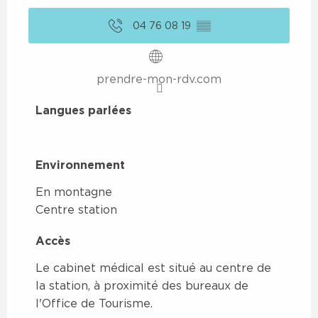
04 76 08 19
▒▒
prendre-mon-rdv.com
Langues parlées
Langues parlées
Environnement
Environnement
En montagne
Centre station
Accès
Accès
Le cabinet médical est situé au centre de
la station, à proximité des bureaux de
l'Office de Tourisme.