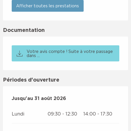
Afficher toutes les prestations
Documentation
Votre avis compte ! Suite à votre passage
dans ...
Périodes d'ouverture
Du
Jusqu'au
5 juillet 2026
31 août 2026
au
31 août 2026
Lundi
09:30 - 12:30
14:00 - 17:30