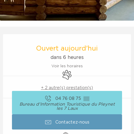
Ouverture et coordonnées
Ouvert aujourd'hui
dans 6 heures
Voir les horaires
Animaux acceptés
+ 2 autre(s) prestation(s)
04 76 08 75
▒▒
Bureau d'Information Touristique du Pleynet
les 7 Laux
Contactez-nous