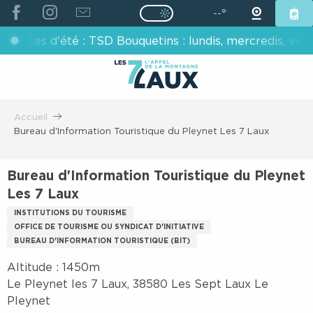
ALLER
--°
Page D’accueil Actuelle É
Page D’accueil Actuelle Été : Passe
AU
d'été : TSD Bouquetins : lundis, mercredis, vendredis - 
CONTENU
PRINCIPAL
Accueil
Bureau d'Information Touristique du Pleynet Les 7 Laux
Bureau d'Information Touristique du Pleynet
Les 7 Laux
INSTITUTIONS DU TOURISME
OFFICE DE TOURISME OU SYNDICAT D'INITIATIVE
BUREAU D'INFORMATION TOURISTIQUE (BIT)
Altitude : 1450m
Le Pleynet les 7 Laux, 38580 Les Sept Laux Le
Pleynet