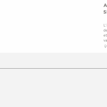
A
S
L'
de
et
va