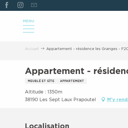
ALLER
AU
CONTENU
MENU
PRINCIPAL
Accueil
Appartement - résidence les Granges - F2
Appartement - résiden
MEUBLÉ ET GÎTE
APPARTEMENT
Altitude : 1350m
38190 Les Sept Laux Prapoutel
M'y rend
Localisation