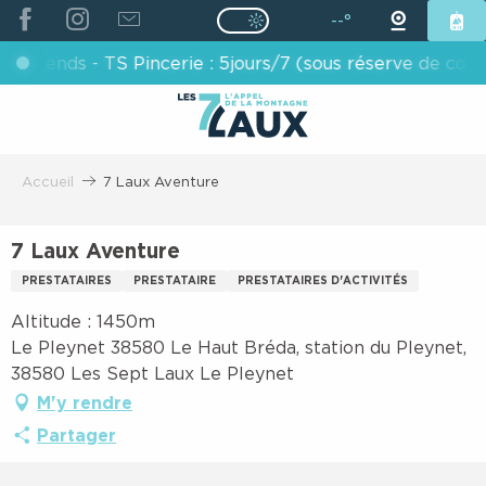
ALLER
--°
Page D’accueil Actuelle É
Page D’accueil Actuelle Été : Passe
AU
ekends - TS Pincerie : 5jours/7 (sous réserve de condit
CONTENU
PRINCIPAL
Accueil
7 Laux Aventure
7 Laux Aventure
PRESTATAIRES
PRESTATAIRE
PRESTATAIRES D'ACTIVITÉS
Altitude : 1450m
Le Pleynet 38580 Le Haut Bréda, station du Pleynet,
38580 Les Sept Laux Le Pleynet
M'y rendre
Partager