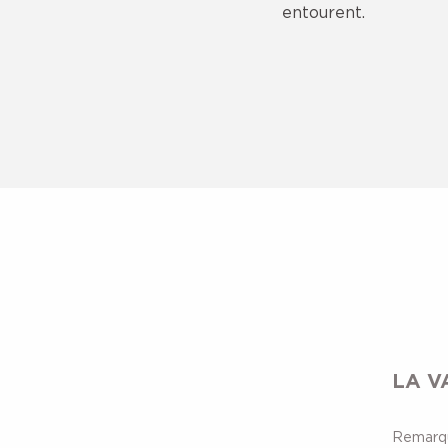
entourent.
Espace naturel sensible du lac du Mont-Mayen et alpa
Lac de Freydières
Cascade de la Gorge
Le Lac de Crop
Tables d'orientation du Collet
Espace naturel sensible du Marais de Montfort
Plan d'Eau de Morêtel-de-Mailles
Espace naturel sensible La Rolande
LA V
Le Lac Blanc
Le Lac de la Jasse
Remarqu