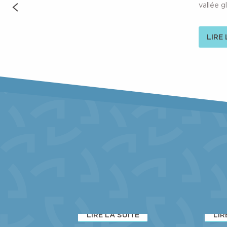
Cascade du Pissou
vallée g
Lac du Crozet
LIRE
RANDONNÉES EN
ISERE
LIRE LA SUITE
LIR