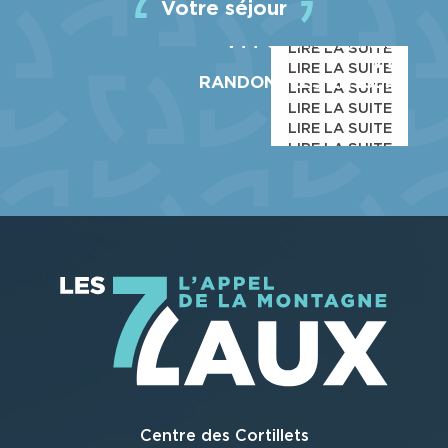
ACTIVITÉS
Votre séjour
COMMERCES & SERVICES
VTT & RANDONNÉES
LIRE LA SUITE
VTT
LIRE LA SUITE
RANDONNÉES EN ISERE
LIRE LA SUITE
LIRE LA SUITE
LIRE LA SUITE
LIRE LA SUITE
Centre des Cortillets