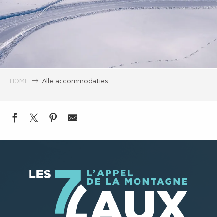
HOME
Alle accommodaties
Appartement Jolivet Françoise
Le Cabri - Appartement 7 - 335 impasse de l'Ardoisi
Appartement - résidence les Granges - E205
Maison mitoyenne
Gite la Chamoussière
Anaïs Perrin