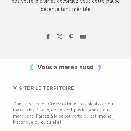
pas votre plaisir et accordez-vous cette pause
détente tant méritée
Relaxation parent-enfant
Vous aimerez aussi
Massage Suédois - Sportif
Massage Indien - Shirotchampi
La Plateforme Zen de Bédina
VISITER LE TERRITOIRE
Yoga d’éveil, méditation & relaxation sonore
Massage hawaïen - Lomi Lomi
Dans la vallée du Grésivaudan et aux alentours du
Yoga du soir & relaxation sonore
massif des 7 Laux, ce ne sont pas les visites qui
Massage décontracturant
manquent. Partez à la découverte du patrimoine
Massage bienveillant - Personnes fragiles
historique ou culturel et...
Ateliers relaxation Duo parent-enfant