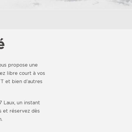
é
 vous propose une
sez libre court à vos
TT et bien d’autres
 Laux, un instant
s et réservez dès
.