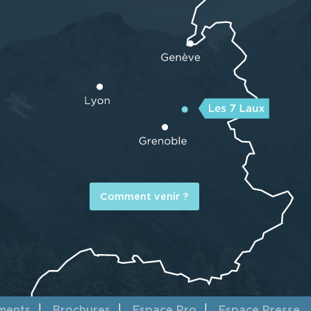
Comment venir ?
ments
Brochures
Espace Pro
Espace Presse