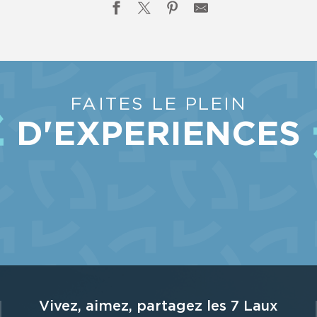
FAITES LE PLEIN
D'EXPERIENCES
leçons privées
FAIRE DU SKI DE RANDONNÉE
ON VOUS DIT TOUT ...
Vivez, aimez, partagez les 7 Laux