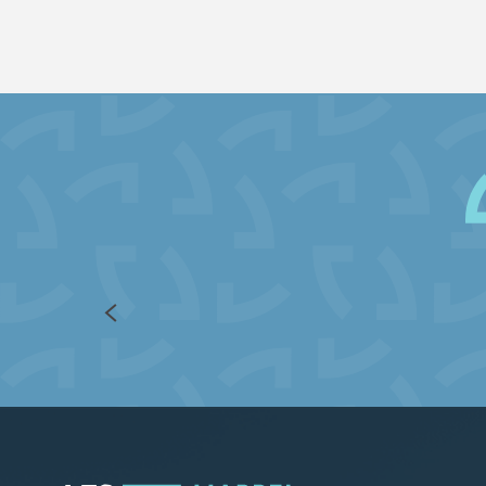
Village Enfants le Pleynet
Village Enfants Prapoutel
Hors-piste et Randonnée - ESI
ESF 7 Laux Programme : Ski de fond / biathlon - les 
Inspiration Montagnarde du lundi
Randonnée en Raquettes - Inspiration Montagnarde
Randonnée Raquette Panoramique
Randonnée en Raquettes - Crozy' raquette
Balade chiens de traineaux - Drécik's Dogs
ESI Pro 7
Faire sa trace
La montagne enneigée - journée