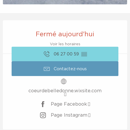
Ouverture et coordonnées
Fermé aujourd'hui
Voir les horaires
06 27 00 59
▒▒
Contactez-nous
coeurdebelledonne.wixsite.com
Page Facebook
Page Instagram