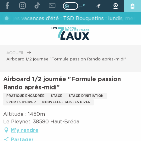
ALLER
--°
Page D’accueil Actuelle H
Page D’accueil Actuelle Hiver : Pas
AU
 vacances d'été : TSD Bouquetins : lundis, mercredis, v
CONTENU
PRINCIPAL
ACCUEIL
Airboard 1/2 journée "Formule passion Rando après-midi"
Airboard 1/2 journée "Formule passion
Rando après-midi"
PRATIQUE ENCADRÉE
STAGE
STAGE D'INITIATION
SPORTS D'HIVER
NOUVELLES GLISSES HIVER
Altitude : 1450m
Le Pleynet, 38580 Haut-Bréda
M'y rendre
Partager