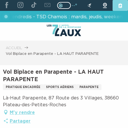
ALLER
--°
Page D’accueil Actuelle H
Page D’accueil Actuelle Hiver : Pas
AU
endredis - TSD Chamois : mardis, jeudis, weekends - TS P
CONTENU
PRINCIPAL
ACCUEIL
Vol Biplace en Parapente - LA HAUT PARAPENTE
Vol Biplace en Parapente - LA HAUT
PARAPENTE
PRATIQUE ENCADRÉE
SPORTS AÉRIENS
PARAPENTE
Là-Haut Parapente, 87 Route des 3 Villages, 38660
Plateau-des-Petites-Roches
M'y rendre
Partager