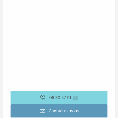
06 80 57 91
▒▒
Contactez-nous