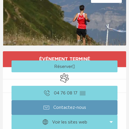
Ouverture et coordonnées
ÉVÉNEMENT TERMINÉ
Réserver
Animaux acceptés
04 76 08 17
▒▒
Contactez-nous
Voir les sites web