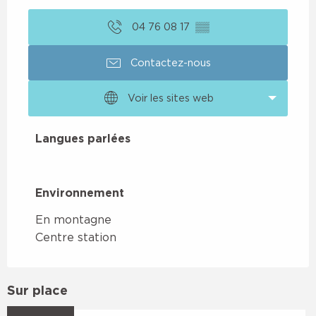
04 76 08 17
▒▒
Contactez-nous
Voir les sites web
Langues parlées
Langues parlées
Environnement
Environnement
En montagne
Centre station
Sur place