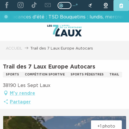
ALLER
--°
Page D’accueil Actuelle H
Page D’accueil Actuelle Hiver : Pas
AU
acances d'été : TSD Bouquetins : lundis, mercredis, ven
CONTENU
PRINCIPAL
ACCUEIL
Trail des 7 Laux Europe Autocars
Trail des 7 Laux Europe Autocars
SPORTS
COMPÉTITION SPORTIVE
SPORTS PÉDESTRES
TRAIL
38190 Les Sept Laux
M'y rendre
Partager
+1 photo