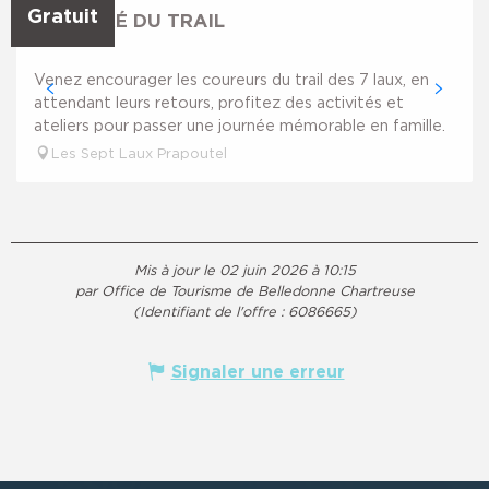
Gratuit
LA RÉCRÉ DU TRAIL
Venez encourager les coureurs du trail des 7 laux, en
attendant leurs retours, profitez des activités et
ateliers pour passer une journée mémorable en famille.
Les Sept Laux Prapoutel
Mis à jour le 02 juin 2026 à 10:15
par Office de Tourisme de Belledonne Chartreuse
(Identifiant de l'offre :
6086665
)
Signaler une erreur