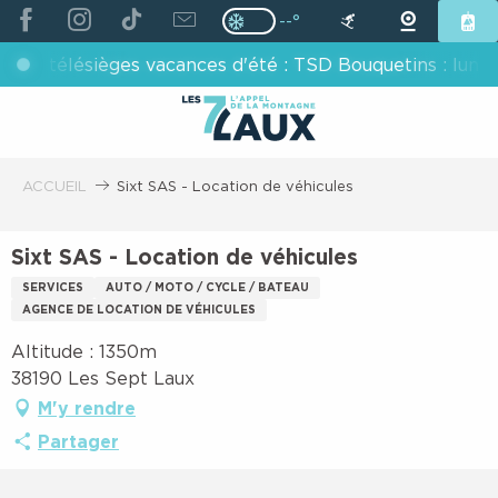
ALLER
--°
Page D’accueil Actuelle H
Page D’accueil Actuelle Hiver : Pas
AU
s télésièges vacances d'été : TSD Bouquetins : lundis, 
CONTENU
PRINCIPAL
ACCUEIL
Sixt SAS - Location de véhicules
Sixt SAS - Location de véhicules
SERVICES
AUTO / MOTO / CYCLE / BATEAU
AGENCE DE LOCATION DE VÉHICULES
Altitude : 1350m
38190 Les Sept Laux
M'y rendre
Partager