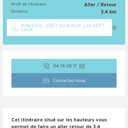
Profil de l’itinéraire
Aller / Retour
Distance
3.4 km
Documentation
PINCERIE - CRÊT DU BOEUF_LES SEPT
SECTI
LAUX
Ouverture et coordonnées
04 76 08 17
▒▒
Contactez-nous
Description
Cet itinéraire situé sur les hauteurs vous 
permet de faire un aller retour de 3,4 