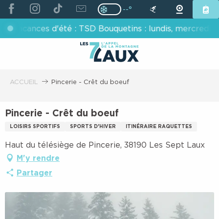
ALLER
--°
Page D’accueil Actuelle H
Page D’accueil Actuelle Hiver : Pas
AU
cances d'été : TSD Bouquetins : lundis, mercredis, vendr
CONTENU
PRINCIPAL
ACCUEIL
Pincerie - Crêt du boeuf
Pincerie - Crêt du boeuf
LOISIRS SPORTIFS
SPORTS D'HIVER
ITINÉRAIRE RAQUETTES
Haut du télésiège de Pincerie, 38190 Les Sept Laux
M'y rendre
Partager