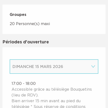
Groupes
Groupes
20 Personne(s) maxi
Périodes d'ouverture
DIMANCHE 15 MARS 2026
VENDREDI 6 MARS 2026
17:00 - 18:00
Accessible grâce au télésiège Bouquetins
SAMEDI 7 MARS 2026
(lieu de RDV).
Bien arriver 15 min avant au pied du
télésiège * Sous réserve de conditions