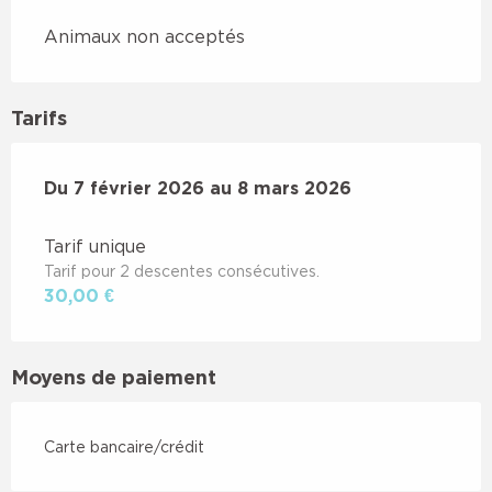
Animaux non acceptés
Tarifs
Du
Du
7 février 2026
7 février 2026
au
au
8 mars 2026
8 mars 2026
Tarif unique
Tarif pour 2 descentes consécutives.
30,00 €
Moyens de paiement
Carte bancaire/crédit