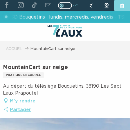
ALLER
--°
Page D’accueil Actuelle H
Page D’accueil Actuelle Hiver : Pas
AU
 Bouquetins : lundis, mercredis, vendredis - TSD Chamois
CONTENU
PRINCIPAL
ACCUEIL
MountainCart sur neige
MountainCart sur neige
PRATIQUE ENCADRÉE
Au départ du télésiège Bouquetins, 38190 Les Sept
Laux Prapoutel
M'y rendre
Partager