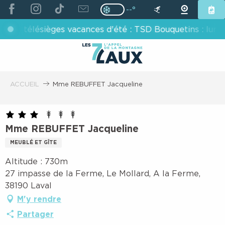
ALLER
--°
Page D’accueil Actuelle H
Page D’accueil Actuelle Hiver : Pas
AU
s télésièges vacances d'été : TSD Bouquetins : lundis, m
CONTENU
PRINCIPAL
ACCUEIL
Mme REBUFFET Jacqueline
Mme REBUFFET Jacqueline
MEUBLÉ ET GÎTE
Altitude : 730m
27 impasse de la Ferme, Le Mollard, A la Ferme,
38190 Laval
M'y rendre
Partager