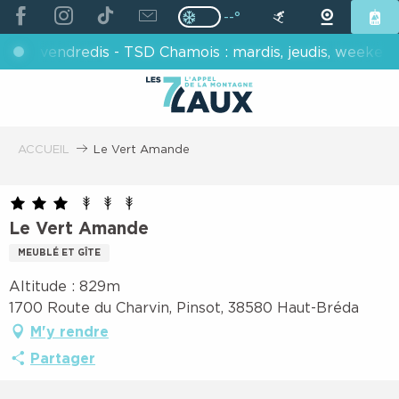
ALLER
--°
Page D’accueil Actuelle H
Page D’accueil Actuelle Hiver : Pas
AU
s, vendredis - TSD Chamois : mardis, jeudis, weekends -
CONTENU
PRINCIPAL
ACCUEIL
Le Vert Amande
Le Vert Amande
MEUBLÉ ET GÎTE
Altitude : 829m
1700 Route du Charvin, Pinsot, 38580 Haut-Bréda
M'y rendre
Partager