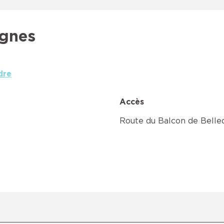
agnes
dre
Accès
Accès
Route du Balcon de Bell