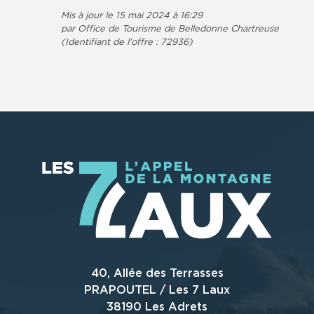
Mis à jour le 15 mai 2024 à 16:29
par Office de Tourisme de Belledonne Chartreuse
(Identifiant de l'offre :
72936
)
40, Allée des Terrasses
PRAPOUTEL / Les 7 Laux
38190 Les Adrets