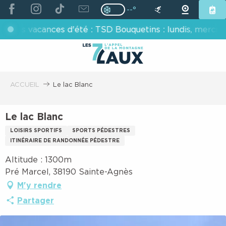
ALLER
--°
Page D’accueil Actuelle H
Page D’accueil Actuelle Hiver : Pas
AU
acances d'été : TSD Bouquetins : lundis, mercredis, ven
CONTENU
PRINCIPAL
ACCUEIL
Le lac Blanc
Le lac Blanc
LOISIRS SPORTIFS
SPORTS PÉDESTRES
ITINÉRAIRE DE RANDONNÉE PÉDESTRE
Altitude : 1300m
Pré Marcel, 38190 Sainte-Agnès
M'y rendre
Partager