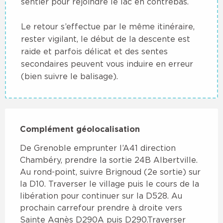
sentier pour rejoindre le lac en contrebas.
Le retour s’effectue par le même itinéraire,
rester vigilant, le début de la descente est
raide et parfois délicat et des sentes
secondaires peuvent vous induire en erreur
(bien suivre le balisage).
Complément géolocalisation
Complément géolocalisation
De Grenoble emprunter l’A41 direction 
Chambéry, prendre la sortie 24B Albertville. 
Au rond-point, suivre Brignoud (2e sortie) sur 
la D10. Traverser le village puis le cours de la 
libération pour continuer sur la D528. Au 
prochain carrefour prendre à droite vers 
Sainte Agnès D290A puis D290.Traverser  