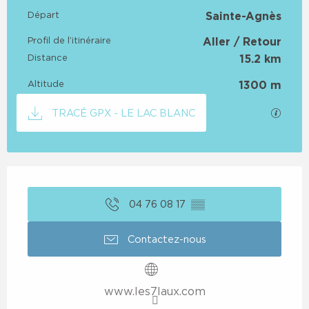
Informations pratiques
Départ
Sainte-Agnès
Profil de l’itinéraire
Aller / Retour
Distance
15.2 km
Altitude
1300 m
Documentation
SECTI
TRACÉ GPX - LE LAC BLANC
Ouverture et coordonnées
04 76 08 17
▒▒
Contactez-nous
www.les7laux.com