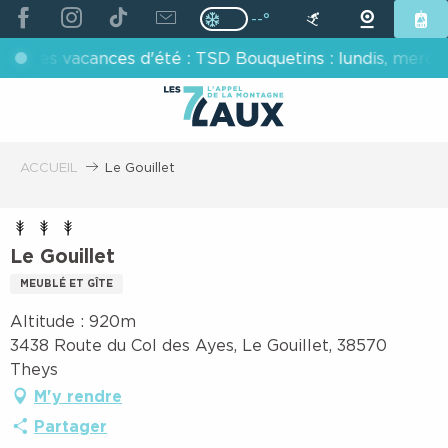
ALLER
--°
Page D’accueil Actuelle H
Page D’accueil Actuelle Hiver : Pas
AU
ges vacances d'été : TSD Bouquetins : lundis, mercredis
CONTENU
PRINCIPAL
ACCUEIL
Le Gouillet
Le Gouillet
MEUBLÉ ET GÎTE
Altitude : 920m
3438 Route du Col des Ayes, Le Gouillet, 38570
Theys
M'y rendre
Partager