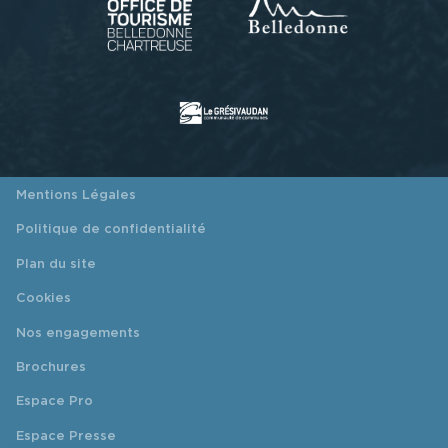
Mentions Légales
Politique de confidentialité
Plan du site
Cookies
Nos engagements
Brochures
Espace Pro
Espace Presse