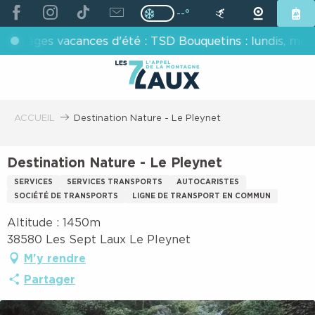
ALLER
--°
Page D’accueil Actuelle H
Page D’accueil Actuelle Hiver : Pas
AU
es vacances d'été : TSD Bouquetins : lundis, mercredis,
CONTENU
PRINCIPAL
ACCUEIL
Destination Nature - Le Pleynet
Destination Nature - Le Pleynet
SERVICES
SERVICES TRANSPORTS
AUTOCARISTES
SOCIÉTÉ DE TRANSPORTS
LIGNE DE TRANSPORT EN COMMUN
Altitude : 1450m
38580 Les Sept Laux Le Pleynet
M'y rendre
Partager