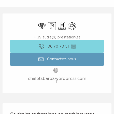
Ouverture et coordonnées
WiFi
Parking
Piscine
Animaux acceptés
+ 39 autre(s) prestation(s)
06 70 70 51
▒▒
Contactez-nous
chaletsbaroz.wordpress.com
Description
Ce chalet authentique en madriers vous 