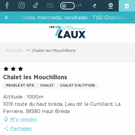
ALLER
--°
Page D’accueil Actuelle H
Page D’accueil Actuelle Hiver : Pas
AU
lundis, mercredis, vendredis - TSD Chamois : mardis, je
CONTENU
PRINCIPAL
ACCUEIL
Chalet les Mouchillons
Chalet les Mouchillons
MEUBLÉ ET GÎTE
CHALET
CHALET D'ALTITUDE
Altitude : 1000m
1019 route du haut bréda, Lieu dit le Curtillard, La
Ferrière, 38580 Haut-Bréda
M'y rendre
Partager