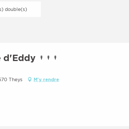
(s) double(s)
e d'Eddy
8570 Theys
M'y rendre