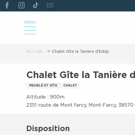
ALLER
AU
CONTENU
MENU
PRINCIPAL
ACCUEIL
Chalet Gîte la Tanière d'Eddy
Chalet Gîte la Tanière 
MEUBLÉ ET GÎTE
CHALET
Altitude : 900m
2351 route de Mont farcy, Mont-Farcy, 38570
Disposition